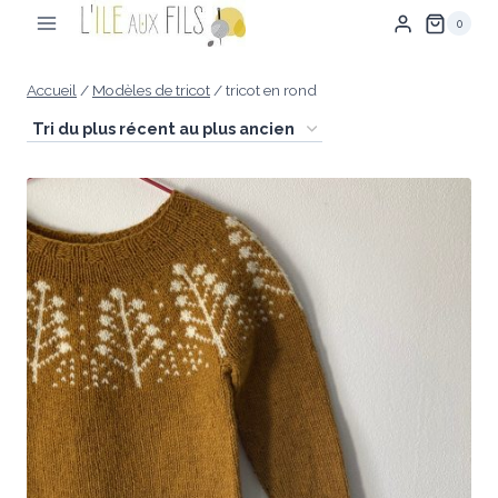
Aller
0
au
contenu
Accueil
/
Modèles de tricot
/
tricot en rond