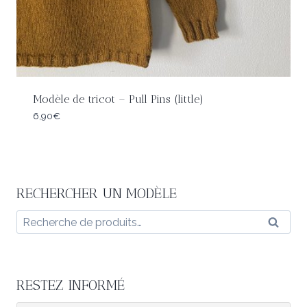
Modèle de tricot – Pull Pins (little)
6,90
€
RECHERCHER UN MODÈLE
Recherche
Reche
pour :
RESTEZ INFORMÉ