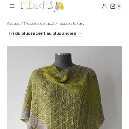
Aller
0
au
contenu
Accueil
/
Modèles de tricot
/
nature's luxury