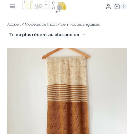
Aller
0
au
contenu
Accueil
/
Modèles de tricot
/
demi-côtes anglaises