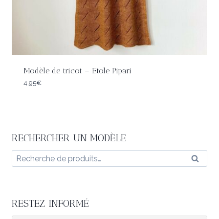
Modèle de tricot – Etole Pipari
4,95
€
RECHERCHER UN MODÈLE
Recherche
Reche
pour :
RESTEZ INFORMÉ